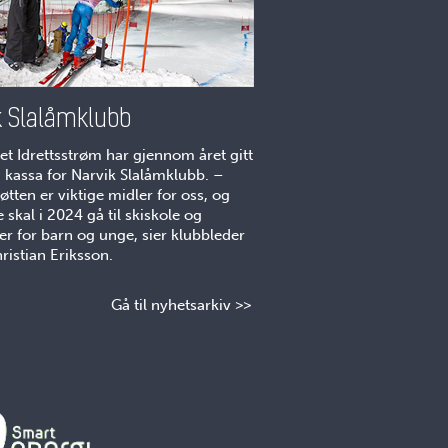
k Slalåmklubb
et Idrettsstrøm har gjennom året gitt
 kassa for Narvik Slalåmklubb. –
tøtten er viktige midler for oss, og
skal i 2024 gå til skiskole og
ter for barn og unge, sier klubbleder
ristian Eriksson.
Gå til nyhetsarkiv >>