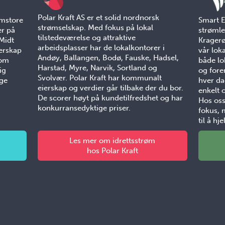
Polar Kraft AS er et solid nordnorsk
Smart E
omstore
strømselskap. Med fokus på lokal
strømle
er på
tilstedeværelse og attraktive
Kragerø
 Midt
arbeidsplasser har de lokalkontorer i
vår loka
erskap
Andøy, Ballangen, Bodø, Fauske, Hadsel,
både lok
Som
Harstad, Myre, Narvik, Sortland og
og fore
ig
Svolvær. Polar Kraft har kommunalt
hver da
ige
eierskap og verdier går tilbake der du bor.
enkelt 
De scorer høyt på kundetilfredshet og har
Hos oss
konkurransedyktige priser.
fokus, 
til å hj
Les mer om idrettsstrøm
hos Polar Kraft