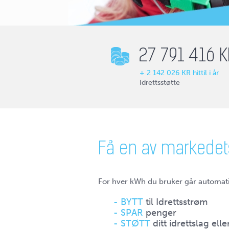
27 791 416
K
+
2 142 026
KR hittil i år
Idrettsstøtte
Få en av markedet
For hver kWh du bruker går automati
- BYTT
til Idrettsstrøm
- SPAR
penger
- STØTT
ditt idrettslag elle