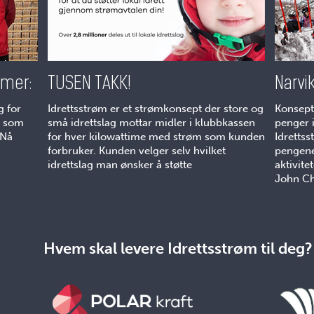
mmer:
TUSEN TAKK!
Narvi
g for
Idrettsstrøm er et strømkonsept der store og
Konsept
a som
små idrettslag mottar midler i klubbkassen
penger i
 Nå
for hver kilowattime med strøm som kunden
Idrettss
forbruker. Kunden velger selv hvilket
pengene 
idrettslag man ønsker å støtte
aktivite
John Ch
Hvem skal levere Idrettsstrøm til deg?