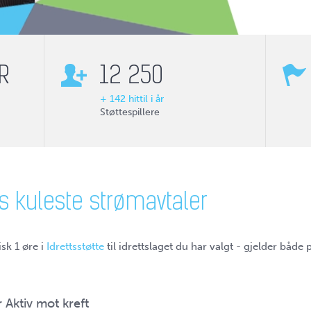
R
12 250
+
142
hittil i år
Støttespillere
s kuleste strømavtaler
sk 1 øre i
Idrettsstøtte
til idrettslaget du har valgt - gjelder både
r Aktiv mot kreft