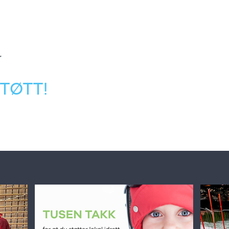
r
TØTT!