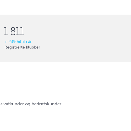
1 811
+
239
hittil i år
Registrerte klubber
 privatkunder og bedriftskunder.