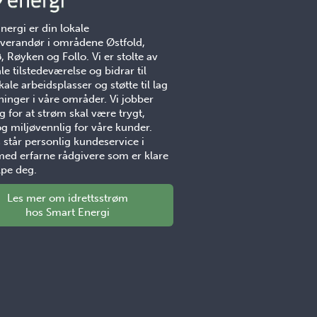
nergi er din lokale
verandør i områdene Østfold,
, Røyken og Follo. Vi er stolte av
le tilstedeværelse og bidrar til
ale arbeidsplasser og støtte til lag
ninger i våre områder. Vi jobber
g for at strøm skal være trygt,
og miljøvennlig for våre kunder.
 står personlig kundeservice i
med erfarne rådgivere som er klare
elpe deg.
Les mer om idrettsstrøm
hos Smart Energi