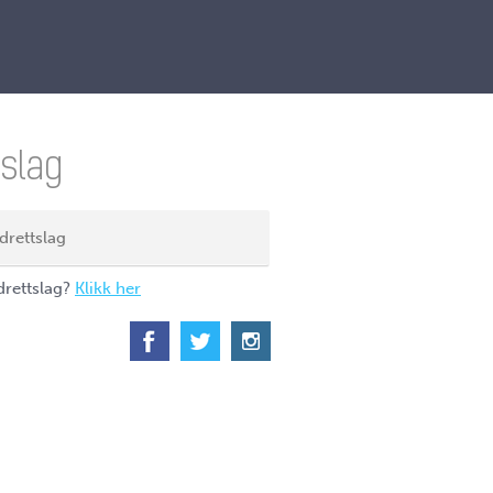
tslag
idrettslag?
Klikk her